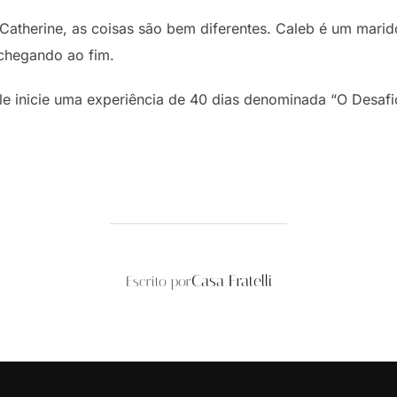
Catherine, as coisas são bem diferentes. Caleb é um marid
 chegando ao fim.
le inicie uma experiência de 40 dias denominada “O Desafio
AUTOR DO POST
Casa Fratelli
Escrito por